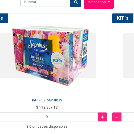
Ordenar por
´s
KIT´s
Kit Inicial SAPHIRUS
$
112.807,18
3.0
unidades disponibles